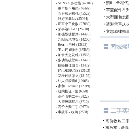
贼6！全程
车盖配件举
大型面包发
请避雷重庆
文志威律师事务所 C
高价收购二手车
事故车 - 收