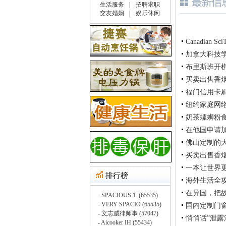
Canadian Sci
加拿大科技
布里斯班开
买卖出售香烟在
福门信用卡刷卡机公
纽约家庭网络
奶茶螺蛳粉
在他国申请
佛山定制的
买卖出售香烟在
一本让世界
海外生活全
在异国，把
国内定制门
悄悄话”泄