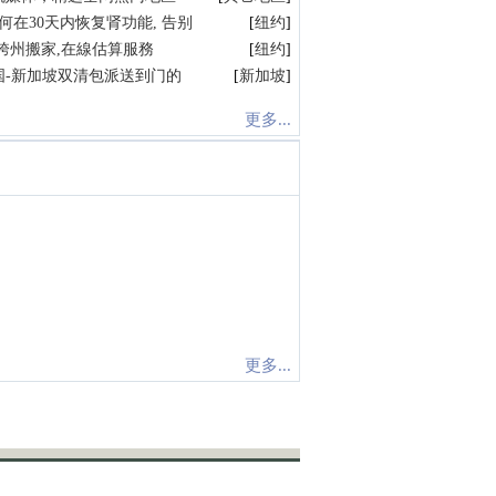
何在30天内恢复肾功能, 告别
[
纽约
]
跨州搬家,在線估算服務
[
纽约
]
国-新加坡双清包派送到门的
[
新加坡
]
更多...
更多...