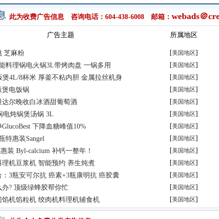
webads＠cre
此为收费广告信息 咨询电话：604-438-6008 邮箱：
广告主题
所属地区
[
]
 芝麻粉
美国地区
[
]
多功能料理锅电火锅3L带烤肉盘 一锅多用
美国地区
[
]
 IH饭煲4L/8杯米 厚釜不粘内胆 金属拉丝机身
美国地区
[
]
饭煲电饭锅
美国地区
[
]
维达尔晚收白冰酒甜葡萄酒
美国地区
[
]
砂锅电炖锅煲汤锅 3L
美国地区
[
]
lucoBest 下降血糖峰值10%
美国地区
[
]
特惠装Sangel
美国地区
[
]
装 Byl-calcium 补钙一整年！
美国地区
[
]
理机豆浆机 智能预约 养生炖煮
美国地区
[
]
：3瓶安可尔抗 癌素+3瓶康明抗 癌胶囊
美国地区
[
]
办? 顶级绿蜂胶帮你忙
美国地区
[
]
切馅机馅粒机 绞肉机料理机辅食机
美国地区