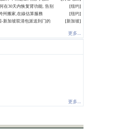
何在30天内恢复肾功能, 告别
[
纽约
]
跨州搬家,在線估算服務
[
纽约
]
国-新加坡双清包派送到门的
[
新加坡
]
更多...
更多...