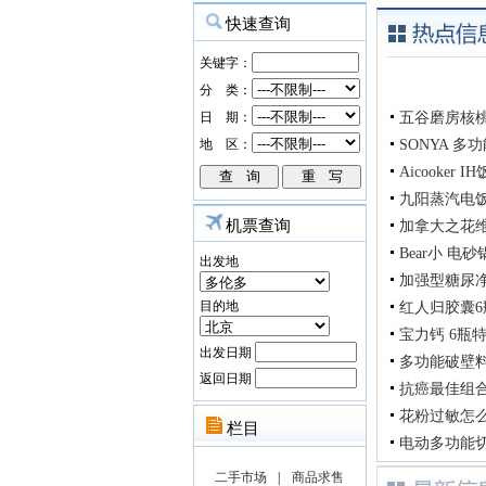
五谷磨房核桃
SONYA 
Aicooker
九阳蒸汽电
机票查询
加拿大之花
Bear小 电
出发地
加强型糖尿净G
目的地
红人归胶囊6瓶
宝力钙 6瓶特惠
出发日期
多功能破壁料
返回日期
抗癌最佳组合
花粉过敏怎么
电动多功能