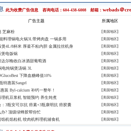
webads＠cre
此为收费广告信息 咨询电话：604-438-6008 邮箱：
广告主题
所属地区
[
]
 芝麻粉
美国地区
[
]
多功能料理锅电火锅3L带烤肉盘 一锅多用
美国地区
[
]
 IH饭煲4L/8杯米 厚釜不粘内胆 金属拉丝机身
美国地区
[
]
饭煲电饭锅
美国地区
[
]
维达尔晚收白冰酒甜葡萄酒
美国地区
[
]
砂锅电炖锅煲汤锅 3L
美国地区
[
]
lucoBest 下降血糖峰值10%
美国地区
[
]
特惠装Sangel
美国地区
[
]
装 Byl-calcium 补钙一整年！
美国地区
[
]
理机豆浆机 智能预约 养生炖煮
美国地区
[
]
：3瓶安可尔抗 癌素+3瓶康明抗 癌胶囊
美国地区
[
]
办? 顶级绿蜂胶帮你忙
美国地区
[
]
切馅机馅粒机 绞肉机料理机辅食机
美国地区