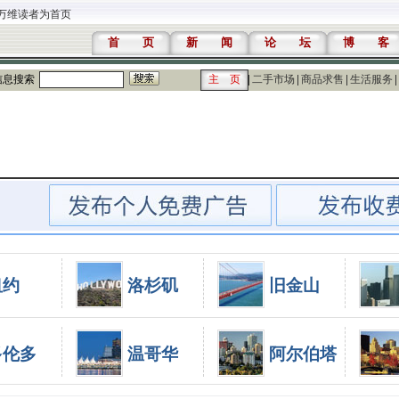
万维读者为首页
首 页
新 闻
论 坛
博 客
信息搜索
主 页
二手市场
商品求售
生活服务
纽约
洛杉矶
旧金山
多伦多
温哥华
阿尔伯塔