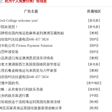
此为个人免费分类广告信息
广告主题
所属地区
[
]
Tech College welcome you!
多伦多
[
]
学院欢迎您！
多伦多
[
]
棋牌馆在国内海运批麻将桌到澳洲宝藏热贴
澳洲
[
]
纽约法拉盛电话646 457 5824
纽约
[
]
司-Firmus Payment Solution
纽约
[
]
🛜申请安装
纽约
[
]
食品类进口海运澳洲悉尼清关详情表
澳洲
[
]
加拿大澳洲新西兰美国英国移民留学签证
多伦多
[
]
大理石餐桌椅海运马来西亚马六甲家里
澳洲
[
]
纽约法拉盛电话646 457 5824
纽约
[
]
更懂中国的书。
美中地区
[
]
攻略：从衣食住行到娱乐充值
洛杉矶
[
]
故乡的娱乐装进行囊
中国
[
]
窗你就按这个流程海运到英国伦敦准没错
欧洲
[
]
露淘宝买家具海运英国伦敦最靠谱攻略分享
欧洲