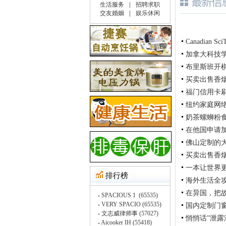
Canadian Sci
加拿大科技
布里斯班开
买卖出售香烟在
福门信用卡刷卡机公
纽约家庭网络
奶茶螺蛳粉
在他国申请
佛山定制的
买卖出售香烟在
一本让世界
海外生活全
在异国，把
国内定制门
悄悄话”泄