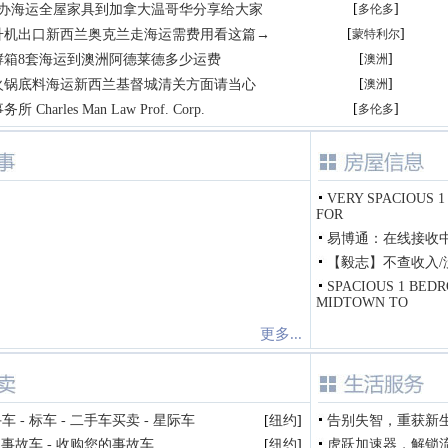
[
]
代办海运全屋家具到加拿大温哥华分享给大家
多伦多
[
]
升机出口新西兰奥克兰走海运需费用看这篇→
蒙特利尔
[
]
酵箱8套海运到澳洲阿德莱德多少运费
澳洲
[
]
火锅底料海运新西兰基督城清关方面请当心
澳洲
[
]
harles Man Law Prof. Corp.
多伦多
VERY SPACIOUS 1
FOR
易博通：在线接收
【毅志】不查收入/没
SPACIOUS 1 BED
MIDTOWN TO
更多...
 - 标车 - 二手车买卖 - 星际车
[
纽约
]
告别失智，重获新
购事故车 - 收购您的事故车
[
纽约
]
虎跃加速器，解锁