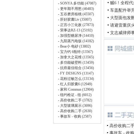
贼6！全程
车盖配件举
大型面包发
请避雷重庆
文志威律师事务所 C
高价收购二手车
事故车 - 收