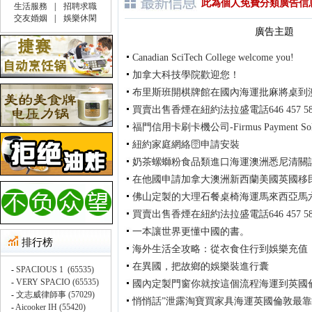
此為個人免費分類廣告信
廣告主題
Canadian SciTech College welcome you!
加拿大科技學院歡迎您！
布里斯班開棋牌館在國內海運批麻將桌到
買賣出售香煙在紐約法拉盛電話646 457 58
福門信用卡刷卡機公司-Firmus Payment Solu
紐約家庭網絡🛜申請安裝
奶茶螺螄粉食品類進口海運澳洲悉尼清關
在他國申請加拿大澳洲新西蘭美國英國移
佛山定製的大理石餐桌椅海運馬來西亞馬
買賣出售香煙在紐約法拉盛電話646 457 58
一本讓世界更懂中國的書。
海外生活全攻略：從衣食住行到娛樂充值
在異國，把故鄉的娛樂裝進行囊
國內定製門窗你就按這個流程海運到英國
悄悄話”泄露淘寶買家具海運英國倫敦最