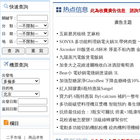
此為收費廣告信息 諮詢電話：
廣告主題
五穀磨房核桃 芝麻粉
SONYA 多功能料理鍋電火鍋3L帶烤肉盤
Aicooker IH飯煲4L/8杯米 厚釜不粘內
九陽蒸汽電飯煲電飯鍋
機票查詢
加拿大之花維達爾晚收白冰酒甜葡萄酒
Bear小 電砂鍋電燉鍋煲湯鍋 3L
出發地
加強型糖尿淨GlucoBest 下降血糖峰值10%
目的地
紅人歸膠囊6瓶特惠裝Sangel
寶力鈣 6瓶特惠裝 Byl-calcium 補鈣一整
出發日期
多功能破壁料理機豆漿機 智能預約 養生
返回日期
抗癌最佳組合：3瓶安可爾抗 癌素+3瓶康
花粉過敏怎麼辦? 頂級綠蜂膠幫你忙
電動多功能切餡機餡粒機 絞肉機料理機輔