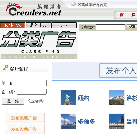
設萬維讀者為首頁
首 頁
信息搜索
紐約
洛
多倫多
溫