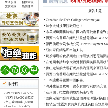
此為個人免費分類廣告信
廣告主題
Canadian SciTech College welcome you!
加拿大科技學院歡迎您！
布里斯班開棋牌館在國內海運批麻將桌到
買賣出售香煙在紐約法拉盛電話646 457 58
福門信用卡刷卡機公司-Firmus Payment Solu
紐約家庭網絡🛜申請安裝
奶茶螺螄粉食品類進口海運澳洲悉尼清關
在他國申請加拿大澳洲新西蘭美國英國移
佛山定製的大理石餐桌椅海運馬來西亞馬
買賣出售香煙在紐約法拉盛電話646 457 58
一本讓世界更懂中國的書。
海外生活全攻略：從衣食住行到娛樂充值
在異國，把故鄉的娛樂裝進行囊
國內定製門窗你就按這個流程海運到英國
悄悄話”泄露淘寶買家具海運英國倫敦最