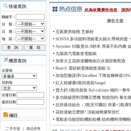
此為收費廣告信息 諮詢電話：
廣告主題
五穀磨房核桃 芝麻粉
SONYA 多功能料理鍋電火鍋3L帶烤肉盤
Aicooker IH飯煲4L/8杯米 厚釜不粘內
九陽蒸汽電飯煲電飯鍋
機票查詢
加拿大之花維達爾晚收白冰酒甜葡萄酒
Bear小 電砂鍋電燉鍋煲湯鍋 3L
出發地
加強型糖尿淨GlucoBest 下降血糖峰值10%
目的地
紅人歸膠囊6瓶特惠裝Sangel
寶力鈣 6瓶特惠裝 Byl-calcium 補鈣一整
出發日期
多功能破壁料理機豆漿機 智能預約 養生
返回日期
抗癌最佳組合：3瓶安可爾抗 癌素+3瓶康
花粉過敏怎麼辦? 頂級綠蜂膠幫你忙
電動多功能切餡機餡粒機 絞肉機料理機輔