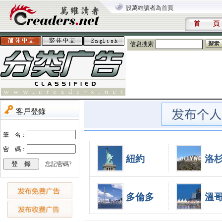
設萬維讀者為首頁
首 頁
信息搜索
紐約
洛
多倫多
溫