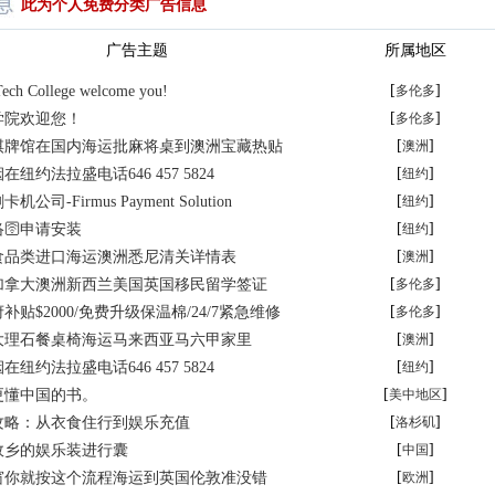
此为个人免费分类广告信息
广告主题
所属地区
[
]
Tech College welcome you!
多伦多
[
]
学院欢迎您！
多伦多
[
]
棋牌馆在国内海运批麻将桌到澳洲宝藏热贴
澳洲
[
]
纽约法拉盛电话646 457 5824
纽约
[
]
司-Firmus Payment Solution
纽约
[
]
🛜申请安装
纽约
[
]
食品类进口海运澳洲悉尼清关详情表
澳洲
[
]
加拿大澳洲新西兰美国英国移民留学签证
多伦多
[
]
贴$2000/免费升级保温棉/24/7紧急维修
多伦多
[
]
大理石餐桌椅海运马来西亚马六甲家里
澳洲
[
]
纽约法拉盛电话646 457 5824
纽约
[
]
更懂中国的书。
美中地区
[
]
攻略：从衣食住行到娱乐充值
洛杉矶
[
]
故乡的娱乐装进行囊
中国
[
]
窗你就按这个流程海运到英国伦敦准没错
欧洲