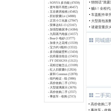
悄悄话”泄
贼6！全程
车盖配件举
大型面包发
请避雷重庆
高价收购二手车
事故车 - 收