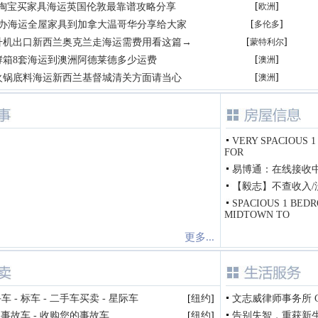
[
]
露淘宝买家具海运英国伦敦最靠谱攻略分享
欧洲
[
]
代办海运全屋家具到加拿大温哥华分享给大家
多伦多
[
]
升机出口新西兰奥克兰走海运需费用看这篇→
蒙特利尔
[
]
酵箱8套海运到澳洲阿德莱德多少运费
澳洲
[
]
火锅底料海运新西兰基督城清关方面请当心
澳洲
VERY SPACIOUS 1
FOR
易博通：在线接收
【毅志】不查收入/没
SPACIOUS 1 BED
MIDTOWN TO
更多...
 - 标车 - 二手车买卖 - 星际车
[
纽约
]
文志威律师事务所 Charle
购事故车 - 收购您的事故车
[
纽约
]
告别失智，重获新