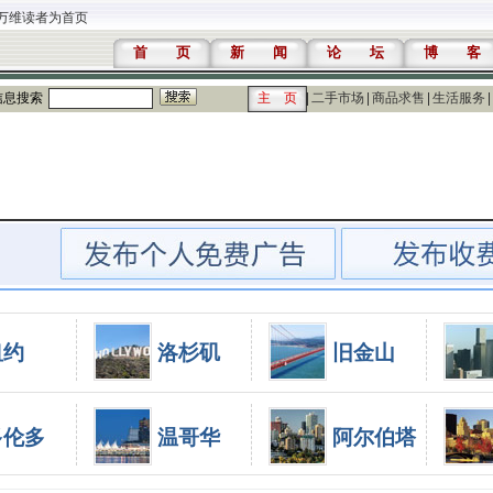
万维读者为首页
首 页
新 闻
论 坛
博 客
信息搜索
主 页
二手市场
商品求售
生活服务
纽约
洛杉矶
旧金山
多伦多
温哥华
阿尔伯塔