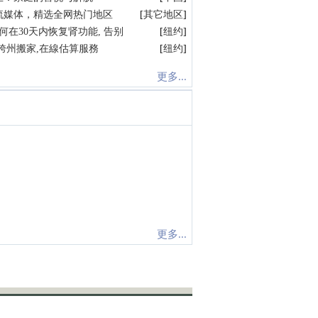
流媒体，精选全网热门地区
[
其它地区
]
何在30天内恢复肾功能, 告别
[
纽约
]
跨州搬家,在線估算服務
[
纽约
]
更多...
更多...