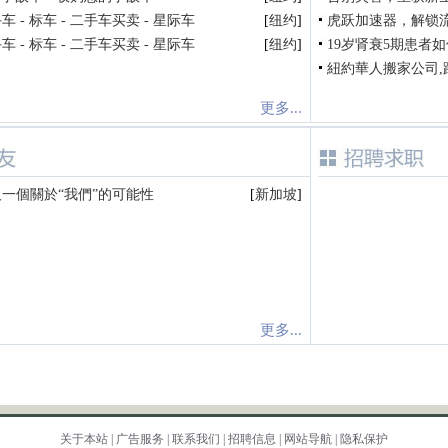
 - 标车 - 二手车买卖 - 星际车
[
纽约
]
虎跃加速器，解锁
 - 标车 - 二手车买卖 - 星际车
[
纽约
]
19岁肾衰5期患者如
紐約華人搬家公司,
更多...
一個關於“我們”的可能性
[
新加坡
]
更多...
关于本站
|
广告服务
|
联系我们
|
招聘信息
|
网站导航
|
隐私保护