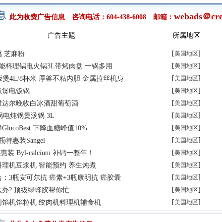
webads＠cre
此为收费广告信息 咨询电话：604-438-6008 邮箱：
广告主题
所属地区
[
]
 芝麻粉
美国地区
[
]
多功能料理锅电火锅3L带烤肉盘 一锅多用
美国地区
[
]
 IH饭煲4L/8杯米 厚釜不粘内胆 金属拉丝机身
美国地区
[
]
饭煲电饭锅
美国地区
[
]
维达尔晚收白冰酒甜葡萄酒
美国地区
[
]
砂锅电炖锅煲汤锅 3L
美国地区
[
]
lucoBest 下降血糖峰值10%
美国地区
[
]
特惠装Sangel
美国地区
[
]
装 Byl-calcium 补钙一整年！
美国地区
[
]
理机豆浆机 智能预约 养生炖煮
美国地区
[
]
：3瓶安可尔抗 癌素+3瓶康明抗 癌胶囊
美国地区
[
]
办? 顶级绿蜂胶帮你忙
美国地区
[
]
切馅机馅粒机 绞肉机料理机辅食机
美国地区