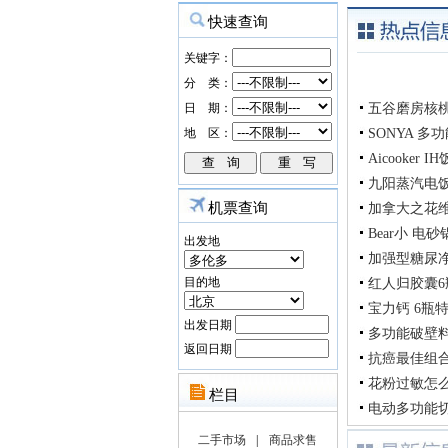
五谷磨房核桃
SONYA 
Aicooker
九阳蒸汽电
机票查询
加拿大之花
Bear小 电
出发地
加强型糖尿净G
目的地
红人归胶囊6瓶
宝力钙 6瓶特惠
出发日期
多功能破壁料
返回日期
抗癌最佳组合
花粉过敏怎么
电动多功能