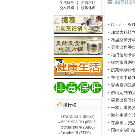
Canadian Sci
加拿大科技
布里斯班开
买卖出售香烟在
福门信用卡刷卡机公
纽约家庭网络
奶茶螺蛳粉
在他国申请
更换空调政府补
佛山定制的
买卖出售香烟在
一本让世界
海外生活全
在异国，把
国内定制门