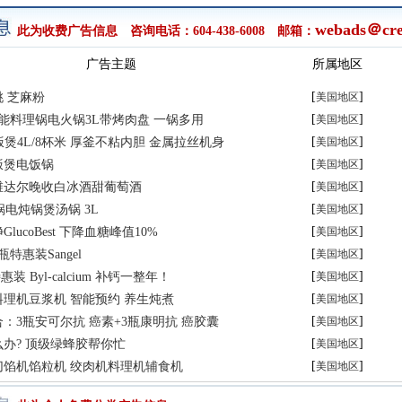
webads＠cre
此为收费广告信息 咨询电话：604-438-6008 邮箱：
广告主题
所属地区
[
]
 芝麻粉
美国地区
[
]
多功能料理锅电火锅3L带烤肉盘 一锅多用
美国地区
[
]
 IH饭煲4L/8杯米 厚釜不粘内胆 金属拉丝机身
美国地区
[
]
饭煲电饭锅
美国地区
[
]
维达尔晚收白冰酒甜葡萄酒
美国地区
[
]
砂锅电炖锅煲汤锅 3L
美国地区
[
]
lucoBest 下降血糖峰值10%
美国地区
[
]
特惠装Sangel
美国地区
[
]
装 Byl-calcium 补钙一整年！
美国地区
[
]
理机豆浆机 智能预约 养生炖煮
美国地区
[
]
：3瓶安可尔抗 癌素+3瓶康明抗 癌胶囊
美国地区
[
]
办? 顶级绿蜂胶帮你忙
美国地区
[
]
切馅机馅粒机 绞肉机料理机辅食机
美国地区