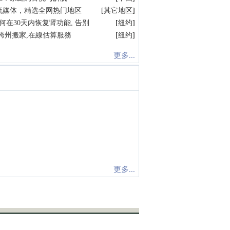
流媒体，精选全网热门地区
[
其它地区
]
何在30天内恢复肾功能, 告别
[
纽约
]
跨州搬家,在線估算服務
[
纽约
]
更多...
更多...