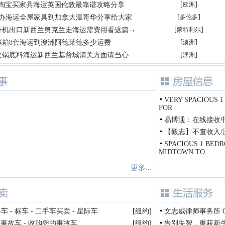
[
]
露淘宝买家具海运英国伦敦最靠谱攻略分享
欧洲
[
]
代办海运全屋家具到加拿大温哥华分享给大家
多伦多
[
]
升机出口新西兰奥克兰走海运需费用看这篇→
蒙特利尔
[
]
酵箱8套海运到澳洲阿德莱德多少运费
澳洲
[
]
火锅底料海运新西兰基督城清关方面请当心
澳洲
VERY SPACIOUS 1
FOR
易博通：在线接收
【毅志】不查收入/没
SPACIOUS 1 BED
MIDTOWN TO
更多...
 - 标车 - 二手车买卖 - 星际车
[
纽约
]
文志威律师事务所 Charle
购事故车 - 收购您的事故车
[
纽约
]
告别失智，重获新