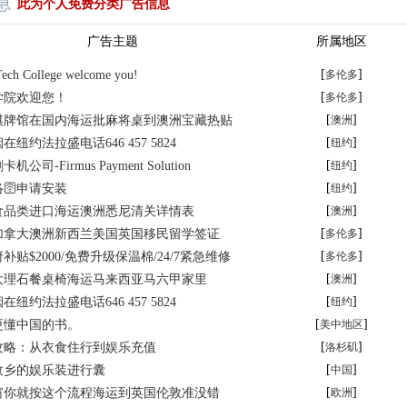
此为个人免费分类广告信息
广告主题
所属地区
[
]
Tech College welcome you!
多伦多
[
]
学院欢迎您！
多伦多
[
]
棋牌馆在国内海运批麻将桌到澳洲宝藏热贴
澳洲
[
]
纽约法拉盛电话646 457 5824
纽约
[
]
司-Firmus Payment Solution
纽约
[
]
🛜申请安装
纽约
[
]
食品类进口海运澳洲悉尼清关详情表
澳洲
[
]
加拿大澳洲新西兰美国英国移民留学签证
多伦多
[
]
贴$2000/免费升级保温棉/24/7紧急维修
多伦多
[
]
大理石餐桌椅海运马来西亚马六甲家里
澳洲
[
]
纽约法拉盛电话646 457 5824
纽约
[
]
更懂中国的书。
美中地区
[
]
攻略：从衣食住行到娱乐充值
洛杉矶
[
]
故乡的娱乐装进行囊
中国
[
]
窗你就按这个流程海运到英国伦敦准没错
欧洲