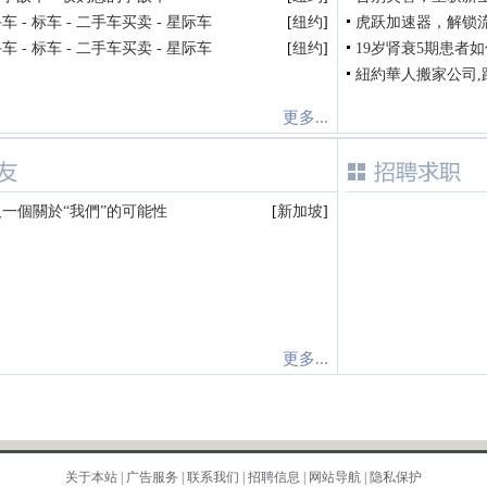
 - 标车 - 二手车买卖 - 星际车
[
纽约
]
虎跃加速器，解锁
 - 标车 - 二手车买卖 - 星际车
[
纽约
]
19岁肾衰5期患者如
紐約華人搬家公司,
更多...
一個關於“我們”的可能性
[
新加坡
]
更多...
关于本站
|
广告服务
|
联系我们
|
招聘信息
|
网站导航
|
隐私保护