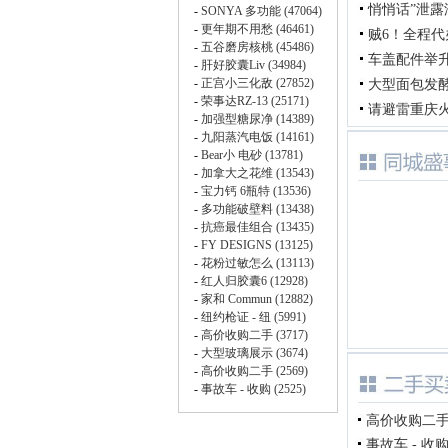
悄悄话”泄
贼6！全程
车盖配件举
大型面包发
请避雷重庆
高价收购二手车
事故车 - 收