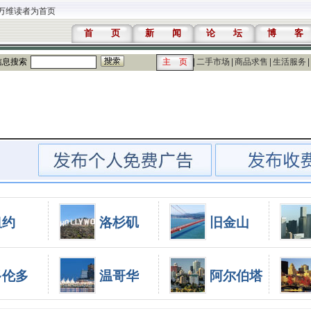
万维读者为首页
首 页
新 闻
论 坛
博 客
信息搜索
主 页
二手市场
商品求售
生活服务
纽约
洛杉矶
旧金山
多伦多
温哥华
阿尔伯塔