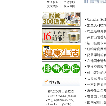
Canadian Sci
加拿大科技
布里斯班开
买卖出售香烟在
福门信用卡刷卡机公
纽约家庭网络
奶茶螺蛳粉
在他国申请
更换空调政府补
佛山定制的
买卖出售香烟在
一本让世界
海外生活全
在异国，把
国内定制门