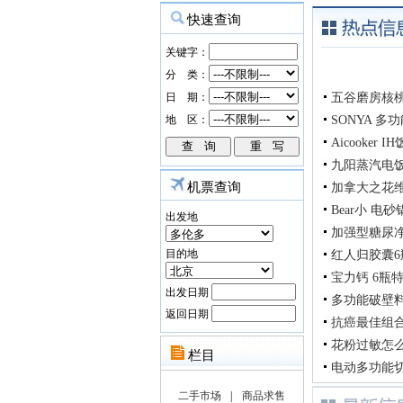
五谷磨房核桃
SONYA 
Aicooker
九阳蒸汽电
机票查询
加拿大之花
Bear小 电
出发地
加强型糖尿净G
目的地
红人归胶囊6瓶
宝力钙 6瓶特惠
出发日期
多功能破壁料
返回日期
抗癌最佳组合
花粉过敏怎么
电动多功能