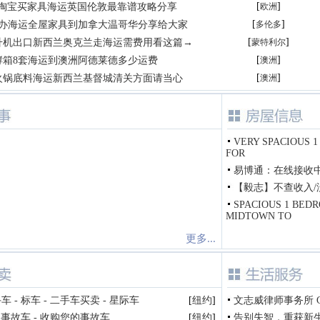
[
]
露淘宝买家具海运英国伦敦最靠谱攻略分享
欧洲
[
]
代办海运全屋家具到加拿大温哥华分享给大家
多伦多
[
]
升机出口新西兰奥克兰走海运需费用看这篇→
蒙特利尔
[
]
酵箱8套海运到澳洲阿德莱德多少运费
澳洲
[
]
火锅底料海运新西兰基督城清关方面请当心
澳洲
VERY SPACIOUS 1
FOR
易博通：在线接收
【毅志】不查收入/没
SPACIOUS 1 BED
MIDTOWN TO
更多...
 - 标车 - 二手车买卖 - 星际车
[
纽约
]
文志威律师事务所 Charle
购事故车 - 收购您的事故车
[
纽约
]
告别失智，重获新