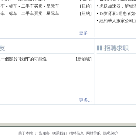
 - 标车 - 二手车买卖 - 星际车
[
纽约
]
虎跃加速器，解锁
 - 标车 - 二手车买卖 - 星际车
[
纽约
]
19岁肾衰5期患者如
紐約華人搬家公司,
更多...
一個關於“我們”的可能性
[
新加坡
]
更多...
关于本站
|
广告服务
|
联系我们
|
招聘信息
|
网站导航
|
隐私保护