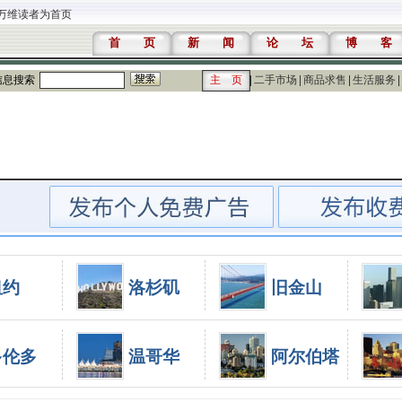
万维读者为首页
首 页
新 闻
论 坛
博 客
信息搜索
主 页
二手市场
商品求售
生活服务
纽约
洛杉矶
旧金山
多伦多
温哥华
阿尔伯塔