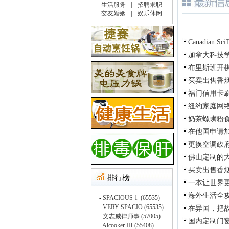
Canadian Sci
加拿大科技
布里斯班开
买卖出售香烟在
福门信用卡刷卡机公
纽约家庭网络
奶茶螺蛳粉
在他国申请
更换空调政府补
佛山定制的
买卖出售香烟在
一本让世界
海外生活全
在异国，把
国内定制门