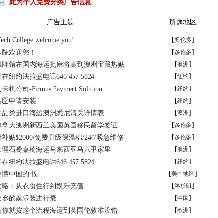
此为个人免费分类广告信息
广告主题
所属地区
[
]
Tech College welcome you!
多伦多
[
]
学院欢迎您！
多伦多
[
]
棋牌馆在国内海运批麻将桌到澳洲宝藏热贴
澳洲
[
]
纽约法拉盛电话646 457 5824
纽约
[
]
司-Firmus Payment Solution
纽约
[
]
🛜申请安装
纽约
[
]
食品类进口海运澳洲悉尼清关详情表
澳洲
[
]
加拿大澳洲新西兰美国英国移民留学签证
多伦多
[
]
贴$2000/免费升级保温棉/24/7紧急维修
多伦多
[
]
大理石餐桌椅海运马来西亚马六甲家里
澳洲
[
]
纽约法拉盛电话646 457 5824
纽约
[
]
更懂中国的书。
美中地区
[
]
攻略：从衣食住行到娱乐充值
洛杉矶
[
]
故乡的娱乐装进行囊
中国
[
]
窗你就按这个流程海运到英国伦敦准没错
欧洲