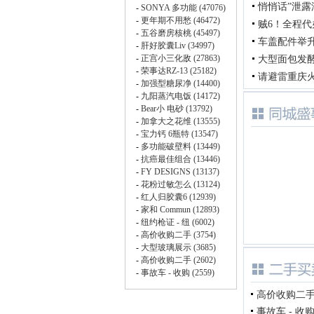
悄悄话”泄
贼6！全程
车盖配件举
大型面包发
请避雷重庆
高价收购二手车
事故车 - 收