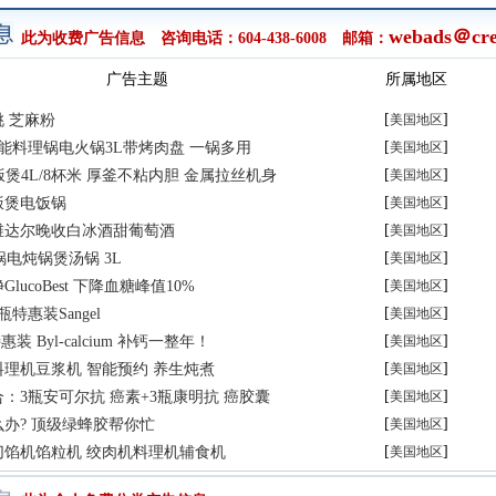
webads＠cre
此为收费广告信息 咨询电话：604-438-6008 邮箱：
广告主题
所属地区
[
]
 芝麻粉
美国地区
[
]
多功能料理锅电火锅3L带烤肉盘 一锅多用
美国地区
[
]
 IH饭煲4L/8杯米 厚釜不粘内胆 金属拉丝机身
美国地区
[
]
饭煲电饭锅
美国地区
[
]
维达尔晚收白冰酒甜葡萄酒
美国地区
[
]
砂锅电炖锅煲汤锅 3L
美国地区
[
]
lucoBest 下降血糖峰值10%
美国地区
[
]
特惠装Sangel
美国地区
[
]
装 Byl-calcium 补钙一整年！
美国地区
[
]
理机豆浆机 智能预约 养生炖煮
美国地区
[
]
：3瓶安可尔抗 癌素+3瓶康明抗 癌胶囊
美国地区
[
]
办? 顶级绿蜂胶帮你忙
美国地区
[
]
切馅机馅粒机 绞肉机料理机辅食机
美国地区