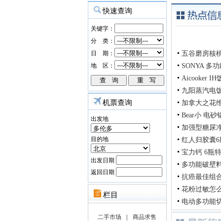
五谷磨房核桃
SONYA 
Aicooker
九阳蒸汽电
机票查询
加拿大之花
Bear小 电
出发地
加强型糖尿净G
目的地
红人归胶囊6瓶
宝力钙 6瓶特惠
出发日期
多功能破壁料
返回日期
抗癌最佳组合
花粉过敏怎么
电动多功能