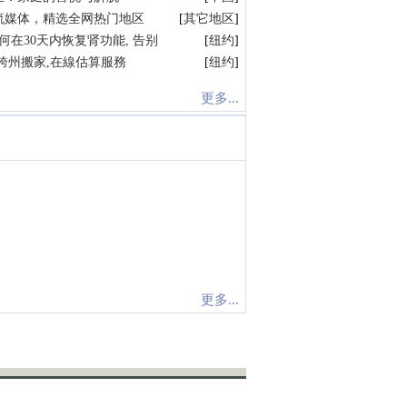
流媒体，精选全网热门地区
[
其它地区
]
何在30天内恢复肾功能, 告别
[
纽约
]
跨州搬家,在線估算服務
[
纽约
]
更多...
更多...