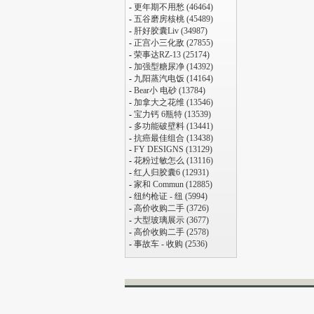
-
更年期不用愁 (46464)
-
五谷磨房核桃 (45489)
-
肝好胶囊Liv (34987)
-
正宫小三化敌 (27855)
-
荣事达RZ-13 (25174)
-
加强型糖尿净 (14392)
-
九阳蒸汽电饭 (14164)
-
Bear小 电砂 (13784)
-
加拿大之花维 (13546)
-
宝力钙 6瓶特 (13539)
-
多功能破壁料 (13441)
-
抗癌最佳组合 (13438)
-
FY DESIGNS (13129)
-
花粉过敏怎么 (13116)
-
红人归胶囊6 (12931)
-
家和 Commun (12885)
-
纽约枪证 - 纽 (5994)
-
高价收购二手 (3726)
-
大型玻璃展示 (3677)
-
高价收购二手 (2578)
-
事故车 - 收购 (2536)