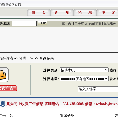
万维读者为首页
首 页
新 闻
论 坛
博 客
信息搜索
主 页
二手市场
商品求售
生活服务
万维读者
->
分类广告
-> 查询结果
息
此为商业收费广告信息 咨询电话：604-438-6008 信箱：
webads@cread
广告主题
所属子类