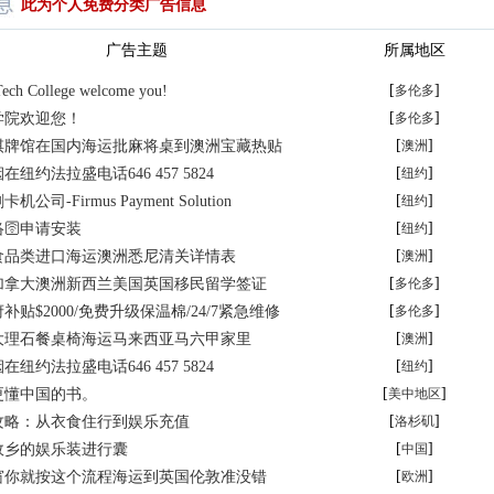
此为个人免费分类广告信息
广告主题
所属地区
[
]
Tech College welcome you!
多伦多
[
]
学院欢迎您！
多伦多
[
]
棋牌馆在国内海运批麻将桌到澳洲宝藏热贴
澳洲
[
]
纽约法拉盛电话646 457 5824
纽约
[
]
司-Firmus Payment Solution
纽约
[
]
🛜申请安装
纽约
[
]
食品类进口海运澳洲悉尼清关详情表
澳洲
[
]
加拿大澳洲新西兰美国英国移民留学签证
多伦多
[
]
贴$2000/免费升级保温棉/24/7紧急维修
多伦多
[
]
大理石餐桌椅海运马来西亚马六甲家里
澳洲
[
]
纽约法拉盛电话646 457 5824
纽约
[
]
更懂中国的书。
美中地区
[
]
攻略：从衣食住行到娱乐充值
洛杉矶
[
]
故乡的娱乐装进行囊
中国
[
]
窗你就按这个流程海运到英国伦敦准没错
欧洲