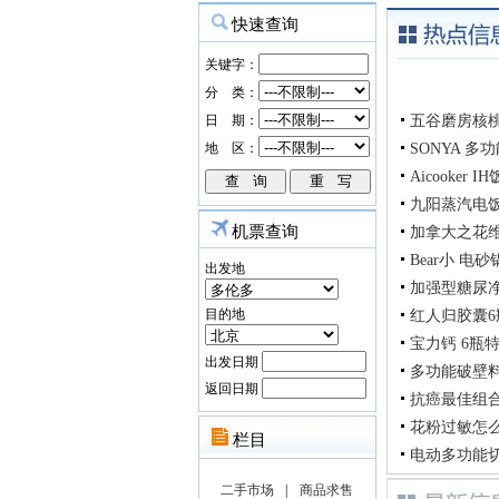
五谷磨房核桃
SONYA 
Aicooker
九阳蒸汽电
机票查询
加拿大之花
Bear小 电
出发地
加强型糖尿净G
目的地
红人归胶囊6瓶
宝力钙 6瓶特惠
出发日期
多功能破壁料
返回日期
抗癌最佳组合
花粉过敏怎么
电动多功能