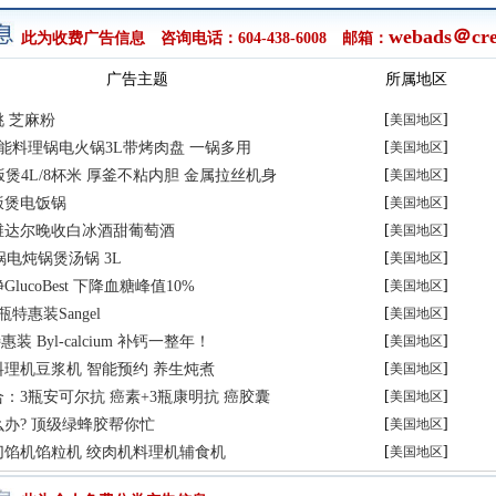
webads＠cre
此为收费广告信息 咨询电话：604-438-6008 邮箱：
广告主题
所属地区
[
]
 芝麻粉
美国地区
[
]
多功能料理锅电火锅3L带烤肉盘 一锅多用
美国地区
[
]
 IH饭煲4L/8杯米 厚釜不粘内胆 金属拉丝机身
美国地区
[
]
饭煲电饭锅
美国地区
[
]
维达尔晚收白冰酒甜葡萄酒
美国地区
[
]
砂锅电炖锅煲汤锅 3L
美国地区
[
]
lucoBest 下降血糖峰值10%
美国地区
[
]
特惠装Sangel
美国地区
[
]
装 Byl-calcium 补钙一整年！
美国地区
[
]
理机豆浆机 智能预约 养生炖煮
美国地区
[
]
：3瓶安可尔抗 癌素+3瓶康明抗 癌胶囊
美国地区
[
]
办? 顶级绿蜂胶帮你忙
美国地区
[
]
切馅机馅粒机 绞肉机料理机辅食机
美国地区