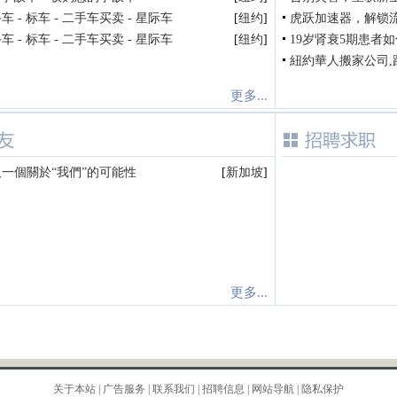
 - 标车 - 二手车买卖 - 星际车
[
纽约
]
虎跃加速器，解锁
 - 标车 - 二手车买卖 - 星际车
[
纽约
]
19岁肾衰5期患者如
紐約華人搬家公司,
更多...
一個關於“我們”的可能性
[
新加坡
]
更多...
关于本站
|
广告服务
|
联系我们
|
招聘信息
|
网站导航
|
隐私保护