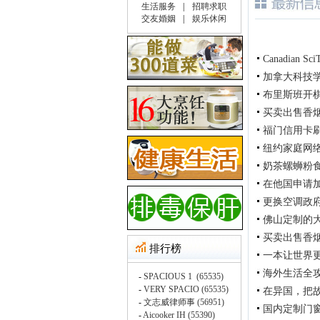
Canadian Sci
加拿大科技
布里斯班开
买卖出售香烟在
福门信用卡刷卡机公
纽约家庭网络
奶茶螺蛳粉
在他国申请
更换空调政府补
佛山定制的
买卖出售香烟在
一本让世界
海外生活全
在异国，把
国内定制门