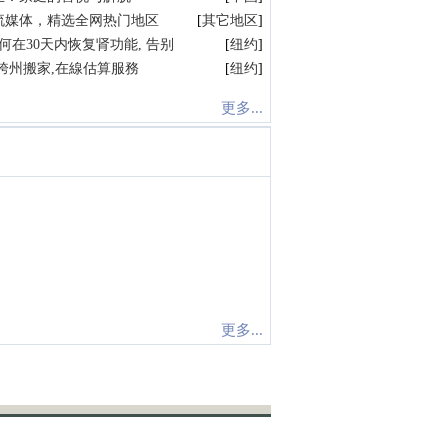
流媒体，精选全网热门地区
[
其它地区
]
何在30天内恢复肾功能, 告别
[
纽约
]
跨州搬家,在線估算服務
[
纽约
]
更多...
更多...