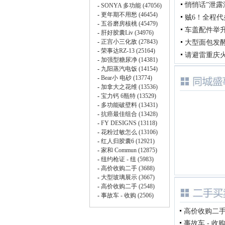
悄悄话”泄
贼6！全程
车盖配件举
大型面包发
请避雷重庆
高价收购二手车
事故车 - 收