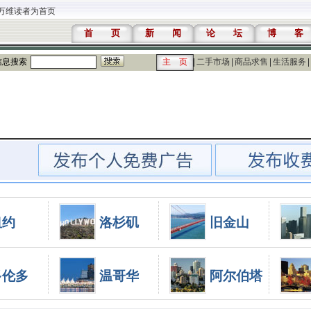
万维读者为首页
首 页
新 闻
论 坛
博 客
信息搜索
主 页
二手市场
商品求售
生活服务
纽约
洛杉矶
旧金山
多伦多
温哥华
阿尔伯塔