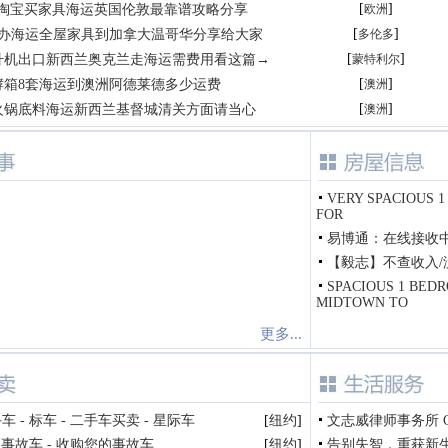
[
]
露淘宝买家具海运英国伦敦最靠谱攻略分享
欧洲
[
]
代办海运全屋家具到加拿大温哥华分享给大家
多伦多
[
]
升机出口新西兰奥克兰走海运需费用看这篇→
蒙特利尔
[
]
酵箱8套海运到澳洲阿德莱德多少运费
澳洲
[
]
火锅底料海运新西兰基督城清关方面请当心
澳洲
VERY SPACIOUS 1
FOR
易博通：在线接收
【毅志】不查收入/没
SPACIOUS 1 BED
MIDTOWN TO
更多...
 - 标车 - 二手车买卖 - 星际车
[
纽约
]
文志威律师事务所 Charle
购事故车 - 收购您的事故车
[
纽约
]
告别失智，重获新