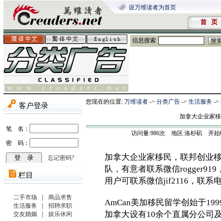
设万维读者为首页
首 页
信息搜索
您现在的位置:
万维读者
->
分类广告
->
生活服务
->
加拿大企业家移
访问量:
986
次 地区:洛杉矶 开始时间:202
加拿大企业家移民，联邦创业
队，有意者联系微信rogger919
用户可联系微信jif2116，联系电话
AmCan美加移民留学创始于19
加拿大设有10余个直属分公司