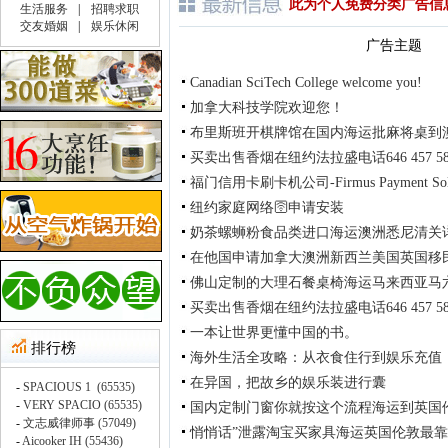
此为个人免费分类广告信
广告主题
Canadian SciTech College welcome you!
加拿大科技学院欢迎您！
布里斯班开棋牌馆在国内海运批麻将桌到
买卖出售香烟在纽约法拉盛电话646 457 58
福门信用卡刷卡机公司-Firmus Payment Solu
纽约家庭网络🛜申请安装
奶茶螺蛳粉食品类进口海运澳洲悉尼清关
在他国申请加拿大澳洲新西兰美国英国移
佛山定制的大理石餐桌椅海运马来西亚马
买卖出售香烟在纽约法拉盛电话646 457 58
一本让世界更懂中国的书。
海外生活全攻略：从衣食住行到娱乐充值
在异国，把故乡的娱乐装进行囊
国内定制门窗你就按这个流程海运到英国
悄悄话”泄露淘宝买家具海运英国伦敦最