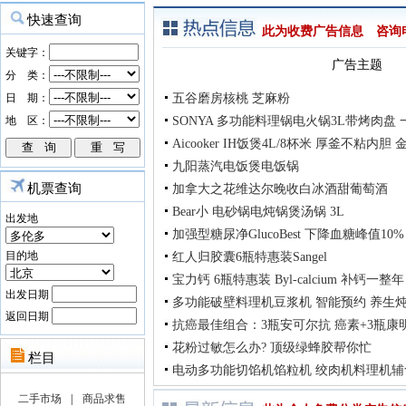
此为收费广告信息 咨询电话：
广告主题
五谷磨房核桃 芝麻粉
SONYA 多功能料理锅电火锅3L带烤肉盘
Aicooker IH饭煲4L/8杯米 厚釜不粘内
九阳蒸汽电饭煲电饭锅
机票查询
加拿大之花维达尔晚收白冰酒甜葡萄酒
Bear小 电砂锅电炖锅煲汤锅 3L
出发地
加强型糖尿净GlucoBest 下降血糖峰值10%
目的地
红人归胶囊6瓶特惠装Sangel
宝力钙 6瓶特惠装 Byl-calcium 补钙一整
出发日期
多功能破壁料理机豆浆机 智能预约 养生
返回日期
抗癌最佳组合：3瓶安可尔抗 癌素+3瓶康
花粉过敏怎么办? 顶级绿蜂胶帮你忙
电动多功能切馅机馅粒机 绞肉机料理机辅