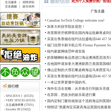
此为个人免费分类广告信
广告主题
Canadian SciTech College welcome you!
加拿大科技学院欢迎您！
布里斯班开棋牌馆在国内海运批麻将桌到
买卖出售香烟在纽约法拉盛电话646 457 58
福门信用卡刷卡机公司-Firmus Payment Solu
纽约家庭网络🛜申请安装
奶茶螺蛳粉食品类进口海运澳洲悉尼清关
在他国申请加拿大澳洲新西兰美国英国移
佛山定制的大理石餐桌椅海运马来西亚马
买卖出售香烟在纽约法拉盛电话646 457 58
一本让世界更懂中国的书。
海外生活全攻略：从衣食住行到娱乐充值
在异国，把故乡的娱乐装进行囊
国内定制门窗你就按这个流程海运到英国
悄悄话”泄露淘宝买家具海运英国伦敦最