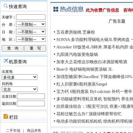
此为收费广告信息 咨询电话：
广告主题
五谷磨房核桃 芝麻粉
SONYA 多功能料理锅电火锅3L带烤肉盘
Aicooker IH饭煲4L/8杯米 厚釜不粘内
九阳蒸汽电饭煲电饭锅
机票查询
加拿大之花维达尔晚收白冰酒甜葡萄酒
Bear小 电砂锅电炖锅煲汤锅 3L
出发地
加强型糖尿净GlucoBest 下降血糖峰值10%
目的地
红人归胶囊6瓶特惠装Sangel
宝力钙 6瓶特惠装 Byl-calcium 补钙一整
出发日期
多功能破壁料理机豆浆机 智能预约 养生
返回日期
抗癌最佳组合：3瓶安可尔抗 癌素+3瓶康
花粉过敏怎么办? 顶级绿蜂胶帮你忙
电动多功能切馅机馅粒机 绞肉机料理机辅