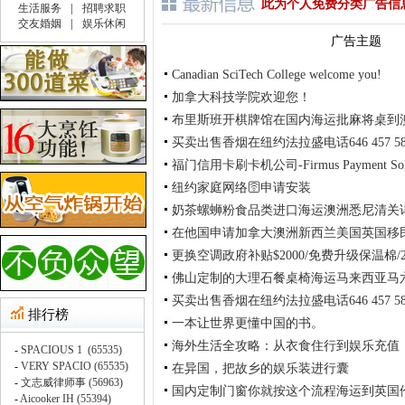
此为个人免费分类广告信
广告主题
Canadian SciTech College welcome you!
加拿大科技学院欢迎您！
布里斯班开棋牌馆在国内海运批麻将桌到
买卖出售香烟在纽约法拉盛电话646 457 58
福门信用卡刷卡机公司-Firmus Payment Solu
纽约家庭网络🛜申请安装
奶茶螺蛳粉食品类进口海运澳洲悉尼清关
在他国申请加拿大澳洲新西兰美国英国移
更换空调政府补贴$2000/免费升级保温棉/2
佛山定制的大理石餐桌椅海运马来西亚马
买卖出售香烟在纽约法拉盛电话646 457 58
一本让世界更懂中国的书。
海外生活全攻略：从衣食住行到娱乐充值
在异国，把故乡的娱乐装进行囊
国内定制门窗你就按这个流程海运到英国