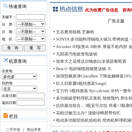
此为收费广告信息 咨询电话：
广告主题
五谷磨房核桃 芝麻粉
SONYA 多功能料理锅电火锅3L带烤肉盘
Aicooker IH饭煲4L/8杯米 厚釜不粘内
九阳蒸汽电饭煲电饭锅
机票查询
加拿大之花维达尔晚收白冰酒甜葡萄酒
Bear小 电砂锅电炖锅煲汤锅 3L
出发地
加强型糖尿净GlucoBest 下降血糖峰值10%
目的地
红人归胶囊6瓶特惠装Sangel
宝力钙 6瓶特惠装 Byl-calcium 补钙一整
出发日期
多功能破壁料理机豆浆机 智能预约 养生
返回日期
抗癌最佳组合：3瓶安可尔抗 癌素+3瓶康
花粉过敏怎么办? 顶级绿蜂胶帮你忙
电动多功能切馅机馅粒机 绞肉机料理机辅