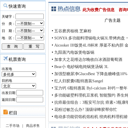
此为收费广告信息 咨询电话：
广告主题
五谷磨房核桃 芝麻粉
SONYA 多功能料理锅电火锅3L带烤肉盘
Aicooker IH饭煲4L/8杯米 厚釜不粘内
九阳蒸汽电饭煲电饭锅
机票查询
加拿大之花维达尔晚收白冰酒甜葡萄酒
Bear小 电砂锅电炖锅煲汤锅 3L
出发地
加强型糖尿净GlucoBest 下降血糖峰值10%
目的地
红人归胶囊6瓶特惠装Sangel
宝力钙 6瓶特惠装 Byl-calcium 补钙一整
出发日期
多功能破壁料理机豆浆机 智能预约 养生
返回日期
抗癌最佳组合：3瓶安可尔抗 癌素+3瓶康
花粉过敏怎么办? 顶级绿蜂胶帮你忙
电动多功能切馅机馅粒机 绞肉机料理机辅