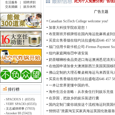
此为个人免费分类广告信
广告主题
Canadian SciTech College welcome you!
加拿大科技学院欢迎您！
布里斯班开棋牌馆在国内海运批麻将桌到
买卖出售香烟在纽约法拉盛电话646 457 58
福门信用卡刷卡机公司-Firmus Payment Solu
纽约家庭网络🛜申请安装
奶茶螺蛳粉食品类进口海运澳洲悉尼清关
在他国申请加拿大澳洲新西兰美国英国移
佛山定制的大理石餐桌椅海运马来西亚马
买卖出售香烟在纽约法拉盛电话646 457 58
一本让世界更懂中国的书。
海外生活全攻略：从衣食住行到娱乐充值
在异国，把故乡的娱乐装进行囊
国内定制门窗你就按这个流程海运到英国
悄悄话”泄露淘宝买家具海运英国伦敦最