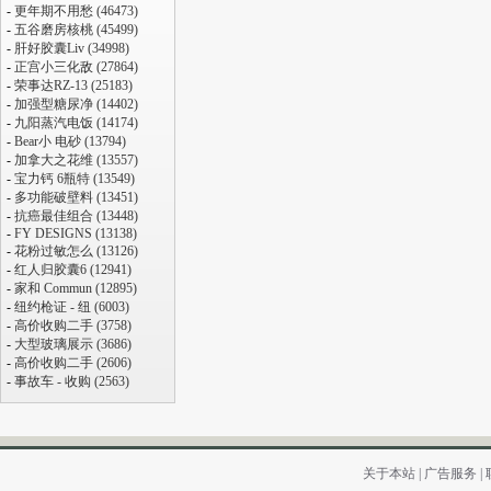
-
更年期不用愁 (46473)
-
五谷磨房核桃 (45499)
-
肝好胶囊Liv (34998)
-
正宫小三化敌 (27864)
-
荣事达RZ-13 (25183)
-
加强型糖尿净 (14402)
-
九阳蒸汽电饭 (14174)
-
Bear小 电砂 (13794)
-
加拿大之花维 (13557)
-
宝力钙 6瓶特 (13549)
-
多功能破壁料 (13451)
-
抗癌最佳组合 (13448)
-
FY DESIGNS (13138)
-
花粉过敏怎么 (13126)
-
红人归胶囊6 (12941)
-
家和 Commun (12895)
-
纽约枪证 - 纽 (6003)
-
高价收购二手 (3758)
-
大型玻璃展示 (3686)
-
高价收购二手 (2606)
-
事故车 - 收购 (2563)
关于本站
|
广告服务
|