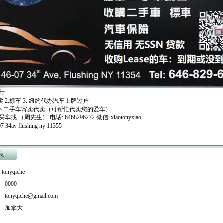
行
卖 2.标车 3. 纽约代办汽车上牌过户
车 5.二手车寄卖代卖（可帮忙代卖您的爱车）
 （周先生） 电话: 6468296272 微信: xiaotonyxiao
34av flushing ny 11355
息
onyqiche
0000
nyqiche@gmail.com
 加拿大