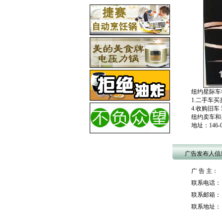
纽约星际车
1.二手车买
4.收购旧
纽约卖车和买车找
地址：146-07 
广告发布人信
广 告 主： t
联系电话： 
联系邮箱： to
联系地址：