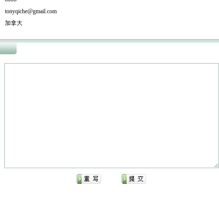
nyqiche@gmail.com
 加拿大