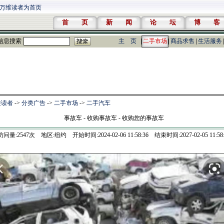
万维读者为首页
首 页
新 闻
论 坛
博 客
信息搜索
主 页
二手市场
商品求售
生活服务
维读者
->
分类广告
->
二手市场
->
二手汽车
事故车 - 收购事故车 - 收购您的事故车
访问量:
2547
次 地区:纽约 开始时间:2024-02-06 11:58:36 结束时间:2027-02-05 11:58: