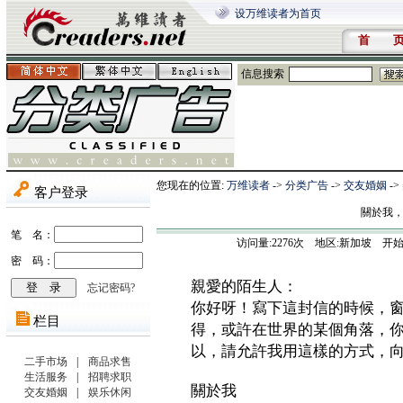
设万维读者为首页
首 
信息搜索
您现在的位置:
万维读者
->
分类广告
->
交友婚姻
->
關於我，
访问量:
2276
次 地区:新加坡 开始时间:202
親愛的陌生人：
你好呀！寫下這封信的時候，
得，或許在世界的某個角落，
以，請允許我用這樣的方式，
關於我