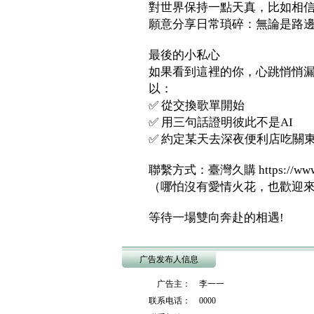
對世界保持一點天真，比如相
願意分享日常瑣碎：無論是路
最後的小私心
如果看到這裡的你，心跳悄悄
以：
✅ 從交換歌單開始
✅ 用三句話證明彼此不是AI
✅ 約定某天去深夜便利店吃關
聯繫方式：臺灣久購 https://www.
（哪怕沒有愛情火花，也歡迎
等待一場雙向奔赴的相遇!
广告发布人信息
广告主： 李一一
联系电话： 0000