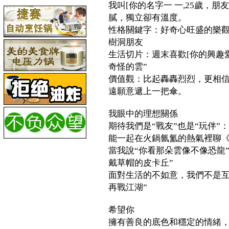
我叫[你的名字一 一,25歲，
膩，獨立卻有溫度。
性格關鍵字：好奇心旺盛的樂觀主
樹洞朋友
生活切片：週末喜歡[你的興趣
奇怪的雲”
價值觀：比起轟轟烈烈，更相
遠願意遞上一把傘。
我眼中的理想關係
期待我們是“戰友”也是“玩伴”：
能一起在火鍋氤氳的熱氣裡聊
當我說“你看那朵雲像不像恐龍
戴草帽的皮卡丘”
面對生活的不如意，我們不是互
再戰江湖”
希望你
擁有善良的底色和穩定的情緒