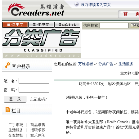
设万维读者为首页
首 
信息搜索
您现在的位置:
万维读者
->
分类广告
->
生活服务
宝力钙 6瓶特
访问量:
13591
次 地区:美国地区 开始时间:20
6瓶特惠装，补钙一整年！
中老年补钙必备，2星期消除夜间抽筋、腰
唯一获得加拿大卫生部（Health Cana
保持骨质和牙齿的健康产品”！首批“无阳光吸
秘。