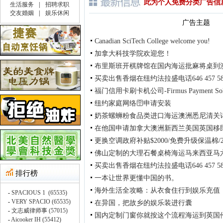
此为个人免费分类广告信
广告主题
Canadian SciTech College welcome you!
加拿大科技学院欢迎您！
布里斯班开棋牌馆在国内海运批麻将桌到
买卖出售香烟在纽约法拉盛电话646 457 58
福门信用卡刷卡机公司-Firmus Payment Solu
纽约家庭网络🛜申请安装
奶茶螺蛳粉食品类进口海运澳洲悉尼清关
在他国申请加拿大澳洲新西兰美国英国移
更换空调政府补贴$2000/免费升级保温棉/2
佛山定制的大理石餐桌椅海运马来西亚马
买卖出售香烟在纽约法拉盛电话646 457 58
一本让世界更懂中国的书。
海外生活全攻略：从衣食住行到娱乐充值
在异国，把故乡的娱乐装进行囊
国内定制门窗你就按这个流程海运到英国