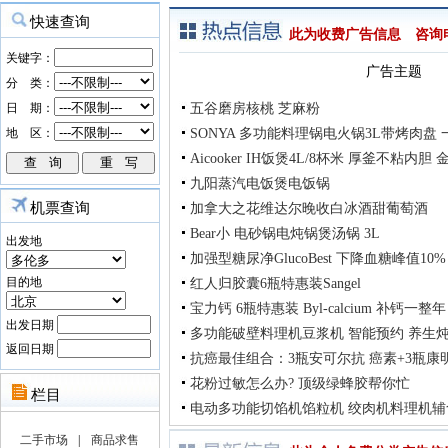
此为收费广告信息 咨询电话：
广告主题
五谷磨房核桃 芝麻粉
SONYA 多功能料理锅电火锅3L带烤肉盘
Aicooker IH饭煲4L/8杯米 厚釜不粘内
九阳蒸汽电饭煲电饭锅
机票查询
加拿大之花维达尔晚收白冰酒甜葡萄酒
Bear小 电砂锅电炖锅煲汤锅 3L
出发地
加强型糖尿净GlucoBest 下降血糖峰值10%
目的地
红人归胶囊6瓶特惠装Sangel
宝力钙 6瓶特惠装 Byl-calcium 补钙一整
出发日期
多功能破壁料理机豆浆机 智能预约 养生
返回日期
抗癌最佳组合：3瓶安可尔抗 癌素+3瓶康
花粉过敏怎么办? 顶级绿蜂胶帮你忙
电动多功能切馅机馅粒机 绞肉机料理机辅