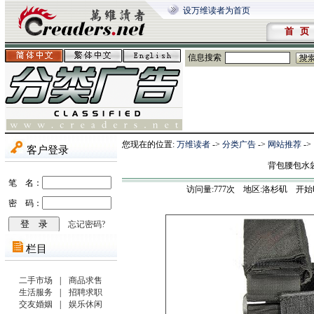
设万维读者为首页
首 页
信息搜索
您现在的位置:
万维读者
->
分类广告
->
网站推荐
->
背包腰包水
访问量:
777
次 地区:洛杉矶 开始时间:202