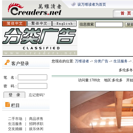
设万维读者为首页
首 页
信息搜索
您现在的位置:
万维读者
->
分类广告
->
生活服务
->
多伦多冬
访问量:
1709
次 地区:多伦多 开始时间:202