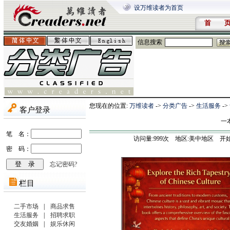
设万维读者为首页
首 
信息搜索
您现在的位置:
万维读者
->
分类广告
->
生活服务
->
一
访问量:
999
次 地区:美中地区 开始时间:202