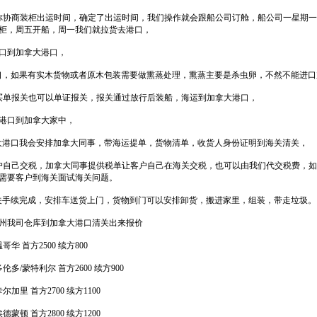
你协商装柜出运时间，确定了出运时间，我们操作就会跟船公司订舱，船公司一星期
柜，周五开船，周一我们就拉货去港口，
口到加拿大港口，
口，如果有实木货物或者原木包装需要做熏蒸处理，熏蒸主要是杀虫卵，不然不能进口
买单报关也可以单证报关，报关通过放行后装船，海运到加拿大港口，
港口到加拿大家中，
大港口我会安排加拿大同事，带海运提单，货物清单，收货人身份证明到海关清关，
户自己交税，加拿大同事提供税单让客户自己在海关交税，也可以由我们代交税费，
需要客户到海关面试海关问题。
关手续完成，安排车送货上门，货物到门可以安排卸货，搬进家里，组装，带走垃圾。
州我司仓库到加拿大港口清关出来报价
华 首方2500 续方800
伦多/蒙特利尔 首方2600 续方900
尔加里 首方2700 续方1100
德蒙顿 首方2800 续方1200