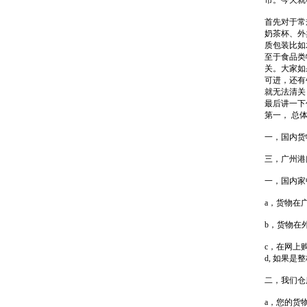
市。今天就
首先对于常
奶茶杯、外
质包装比如
至于食品类
关。大家如
可进，还有
就无法清关
最后讲一下
第一， 总
一，国内货
三，广州港
一，国内家
a，货物在
b，货物在
c，在网上
d, 如果
二，我们仓
a，您的货