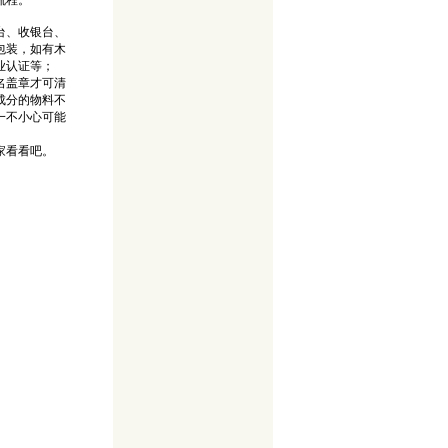
流程。
台、收银台、
包装，如有木
业认证等；
名盖章才可清
成分的物料不
一不小心可能
家看看吧。