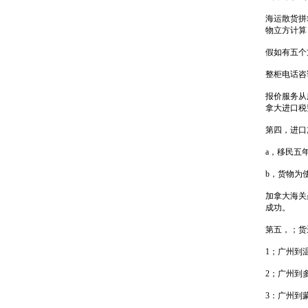
海运散货拼
物立方计算
假如有五个方
整柜电话咨
报价服务从
拿大进口税
第四，进口
a，移民五
b，货物为
加拿大海关
成功。
第五，；货
1；广州到
2；广州到
3：广州到