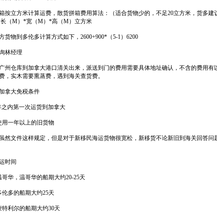
箱按立方米计算运费，散货拼箱费用算法：（适合货物少的，不足20立方米，货多建
 长（M）*宽（M）*高（M）立方米
货物到多伦多计算方式如下，2600+900*（5-1）6200
询林经理
广州仓库到加拿大港口清关出来，派送到门的费用需要具体地址确认，不含的费用有
费，实木需要熏蒸费，遇到海关查货费。
加拿大免税条件
年之内第一次运货到加拿大
使用一年以上的旧货物
虽然文件这样规定，但是对于新移民海运货物很宽松，新移货不论新旧到海关回答问
运时间
温哥华，温哥华的船期大约20-25天
多伦多的船期大约25天
蒙特利尔的船期大约30天