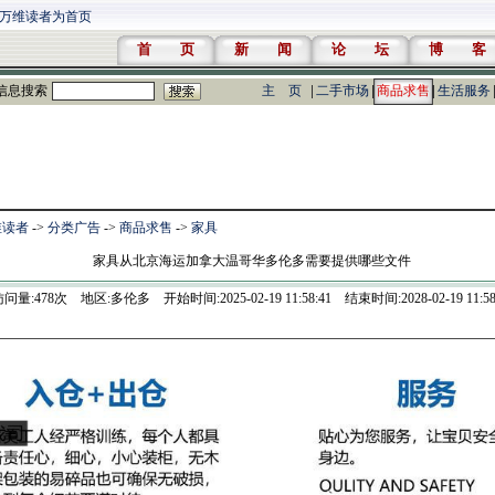
万维读者为首页
首 页
新 闻
论 坛
博 客
信息搜索
主 页
二手市场
商品求售
生活服务
维读者
->
分类广告
->
商品求售
->
家具
家具从北京海运加拿大温哥华多伦多需要提供哪些文件
访问量:
478
次 地区:多伦多 开始时间:2025-02-19 11:58:41 结束时间:2028-02-19 11:58