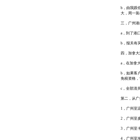
b，由我跟
大，周一装
三，广州港
a，到了港
b，报关有
四，加拿大
a，在加拿
b，如果客
免税资格，
c，全部清
第二，从广
1，广州至温哥
2，广州至多
3，广州至卡
4，广州至埃