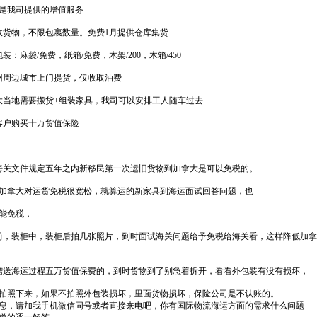
是我司提供的增值服务
收货物，不限包裹数量。免费1月提供仓库集货
装：麻袋/免费，纸箱/免费，木架/200，木箱/450
州周边城市上门提货，仅收取油费
大当地需要搬货+组装家具，我司可以安排工人随车过去
客户购买十万货值保险
海关文件规定五年之内新移民第一次运旧货物到加拿大是可以免税的。
加拿大对运货免税很宽松，就算运的新家具到海运面试回答问题，也
能免税，
前，装柜中，装柜后拍几张照片，到时面试海关问题给予免税给海关看，这样降低加
赠送海运过程五万货值保费的，到时货物到了别急着拆开，看看外包装有没有损坏，
拍照下来，如果不拍照外包装损坏，里面货物损坏，保险公司是不认账的。
息，请加我手机微信同号或者直接来电吧，你有国际物流海运方面的需求什么问题