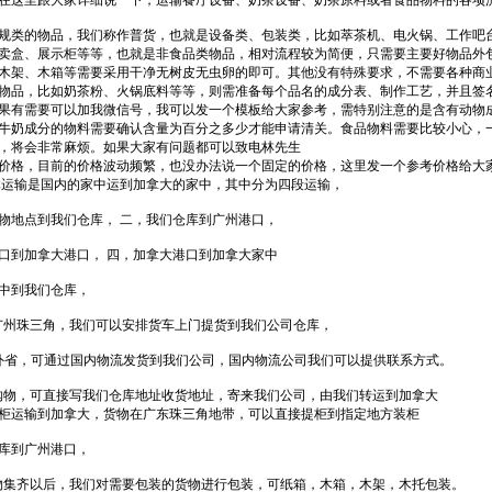
在这里跟大家详细说一下，运输餐厅设备、奶茶设备、奶茶原料或者食品物料的各项
规类的物品，我们称作普货，也就是设备类、包装类，比如萃茶机、电火锅、工作吧
卖盒、展示柜等等，也就是非食品类物品，相对流程较为简便，只需要主要好物品外
木架、木箱等需要采用干净无树皮无虫卵的即可。其他没有特殊要求，不需要各种商
物品，比如奶茶粉、火锅底料等等，则需准备每个品名的成分表、制作工艺，并且签
果有需要可以加我微信号，我可以发一个模板给大家参考，需特别注意的是含有动物
牛奶成分的物料需要确认含量为百分之多少才能申请清关。食品物料需要比较小心，
，将会非常麻烦。如果大家有问题都可以致电林先生
价格，目前的价格波动频繁，也没办法说一个固定的价格，这里发一个参考价格给大
体运输是国内的家中运到加拿大的家中，其中分为四段运输，
物地点到我们仓库， 二，我们仓库到广州港口，
口到加拿大港口， 四，加拿大港口到加拿大家中
中到我们仓库，
广州珠三角，我们可以安排货车上门提货到我们公司仓库，
外省，可通过国内物流发货到我们公司，国内物流公司我们可以提供联系方式。
购物，可直接写我们仓库地址收货地址，寄来我们公司，由我们转运到加拿大
是整柜运输到加拿大，货物在广东珠三角地带，可以直接提柜到指定地方装柜
库到广州港口，
物集齐以后，我们对需要包装的货物进行包装，可纸箱，木箱，木架，木托包装。