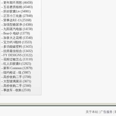
-
更年期不用愁 (46458)
-
五谷磨房核桃 (45483)
-
肝好胶囊Liv (34981)
-
正宫小三化敌 (27848)
-
荣事达RZ-13 (25168)
-
加强型糖尿净 (14386)
-
九阳蒸汽电饭 (14158)
-
Bear小 电砂 (13778)
-
加拿大之花维 (13540)
-
宝力钙 6瓶特 (13533)
-
多功能破壁料 (13435)
-
抗癌最佳组合 (13432)
-
FY DESIGNS (13122)
-
花粉过敏怎么 (13110)
-
红人归胶囊6 (12925)
-
家和 Commun (12879)
-
纽约枪证 - 纽 (5987)
-
高价收购二手 (3708)
-
大型玻璃展示 (3671)
-
高价收购二手 (2560)
-
事故车 - 收购 (2518)
关于本站
|
广告服务
|