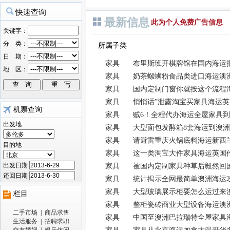
最新信息
此为个人免费广告信息
所属子类
家具
布里斯班开棋牌馆在国内海运
家具
奶茶螺蛳粉食品类进口海运澳
家具
国内定制门窗你就按这个流程
家具
悄悄话”泄露淘宝买家具海运
机票查询
家具
贼6！全程代办海运全屋家具
出发地
家具
大型面包发酵箱8套海运到澳
家具
请避雷重庆火锅底料海运新西
目的地
家具
这一类淘宝大件家具海运英国
出发日期
家具
被国内定制家具种草后毅然回
还回日期
家具
统计揭示全网最简单澳洲海运
家具
大型玻璃展示柜要怎么运过来
栏目
家具
整柜瓷砖商业大型设备海运澳
二手市场
|
商品求售
家具
中国至澳洲巴拉瑞特全屋家具
生活服务
|
招聘求职