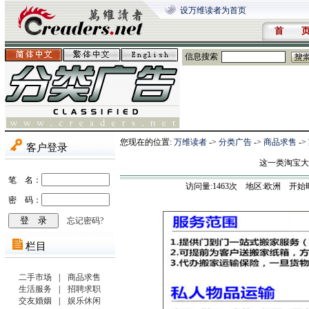
设万维读者为首页
首 
信息搜索
您现在的位置:
万维读者
->
分类广告
->
商品求售
->
这一类淘宝大
访问量:
1463
次 地区:欧洲 开始时间:202