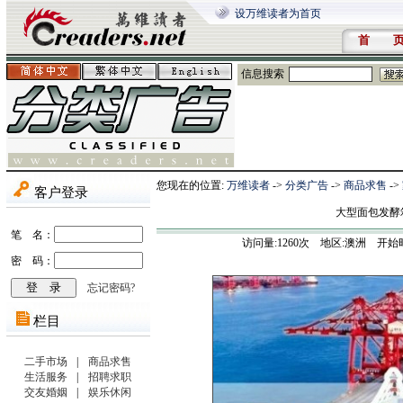
设万维读者为首页
首 
信息搜索
您现在的位置:
万维读者
->
分类广告
->
商品求售
->
大型面包发酵
访问量:
1260
次 地区:澳洲 开始时间:202