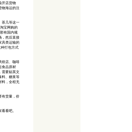
输开店货物
货物海运的注
、茶几等这一
在淘宝网购的
，那有国内规
场，然后直接
家具类运输的
这种打包方式
烘焙店、咖啡
运食品原材
，需要贴英文
味料、糖浆等
材料，全程无
要有货量，价
家看看吧。