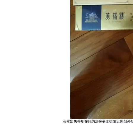
买卖出售香烟在纽约法拉盛缅街附近国烟外烟都有电话