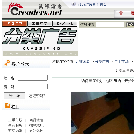
设万维读者为首页
首 
信息搜索
您现在的位置:
万维读者
->
分类广告
->
二手市场
->
买卖出售香烟在
访问量:
301
次 地区:纽约 开始时间:202