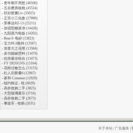
-
更年期不用愁 (46500)
-
五谷磨房核桃 (45524)
-
肝好胶囊Liv (35025)
-
正宫小三化敌 (27890)
-
荣事达RZ-13 (25211)
-
加强型糖尿净 (14428)
-
九阳蒸汽电饭 (14202)
-
Bear小 电砂 (13823)
-
宝力钙 6瓶特 (13587)
-
加拿大之花维 (13584)
-
多功能破壁料 (13479)
-
抗癌最佳组合 (13473)
-
FY DESIGNS (13164)
-
花粉过敏怎么 (13153)
-
红人归胶囊6 (12967)
-
家和 Commun (12920)
-
纽约枪证 - 纽 (6029)
-
高价收购二手 (3825)
-
大型玻璃展示 (3716)
-
高价收购二手 (2673)
-
事故车 - 收购 (2631)
关于本站
|
广告服务
|