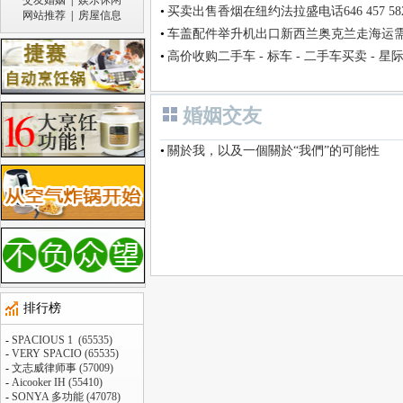
交友婚姻
|
娱乐休闲
•
买卖出售香烟在纽约法拉盛电话646 457 58
网站推荐
|
房屋信息
•
车盖配件举升机出口新西兰奥克兰走海运
•
高价收购二手车 - 标车 - 二手车买卖 - 星
婚姻交友
•
關於我，以及一個關於“我們”的可能性
排行榜
-
SPACIOUS 1 (65535)
-
VERY SPACIO (65535)
-
文志威律师事 (57009)
-
Aicooker IH (55410)
-
SONYA 多功能 (47078)