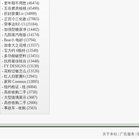
-
更年期不用愁 (46474)
-
五谷磨房核桃 (45499)
-
肝好胶囊Liv (34999)
-
正宫小三化敌 (27865)
-
荣事达RZ-13 (25184)
-
加强型糖尿净 (14402)
-
九阳蒸汽电饭 (14174)
-
Bear小 电砂 (13794)
-
加拿大之花维 (13557)
-
宝力钙 6瓶特 (13549)
-
多功能破壁料 (13451)
-
抗癌最佳组合 (13448)
-
FY DESIGNS (13139)
-
花粉过敏怎么 (13126)
-
红人归胶囊6 (12941)
-
家和 Commun (12895)
-
纽约枪证 - 纽 (6004)
-
高价收购二手 (3758)
-
大型玻璃展示 (3687)
-
高价收购二手 (2606)
-
事故车 - 收购 (2563)
关于本站
|
广告服务
|