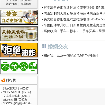
交友婚姻
|
娱乐休闲
网站推荐
|
房屋信息
•
买卖出售香烟在纽约法拉盛电话646 457 58
•
佛山定制的大理石餐桌椅海运马来西亚马
•
买卖出售香烟在纽约法拉盛电话646 457 58
•
车盖配件举升机出口新西兰奥克兰走海运
•
高价收购二手车 - 标车 - 二手车买卖 - 星
婚姻交友
•
關於我，以及一個關於“我們”的可能性
排行榜
-
SPACIOUS 1 (65535)
-
VERY SPACIO (65535)
-
文志威律师事 (57071)
-
Aicooker IH (55455)
-
SONYA 多功能 (47129)