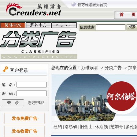
设万维读者为首页
首 页
信息搜索
您现在的位置：
万维读者
->
分类广告
->
加拿
发布免费广告
纽约
洛杉矶
旧金山
休斯顿
芝加哥
多伦
|
|
|
|
|
发布收费广告