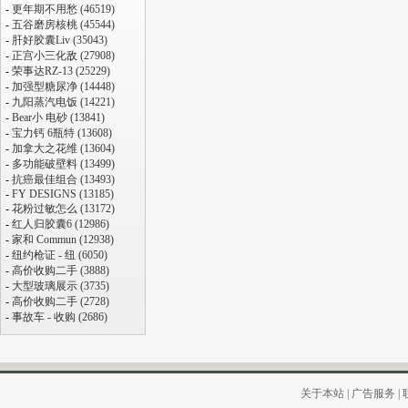
-
更年期不用愁 (46519)
-
五谷磨房核桃 (45544)
-
肝好胶囊Liv (35043)
-
正宫小三化敌 (27908)
-
荣事达RZ-13 (25229)
-
加强型糖尿净 (14448)
-
九阳蒸汽电饭 (14221)
-
Bear小 电砂 (13841)
-
宝力钙 6瓶特 (13608)
-
加拿大之花维 (13604)
-
多功能破壁料 (13499)
-
抗癌最佳组合 (13493)
-
FY DESIGNS (13185)
-
花粉过敏怎么 (13172)
-
红人归胶囊6 (12986)
-
家和 Commun (12938)
-
纽约枪证 - 纽 (6050)
-
高价收购二手 (3888)
-
大型玻璃展示 (3735)
-
高价收购二手 (2728)
-
事故车 - 收购 (2686)
关于本站
|
广告服务
|